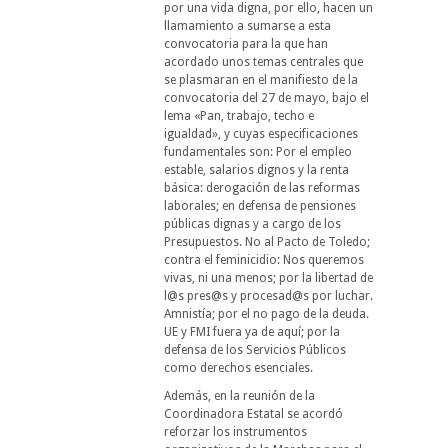
por una vida digna, por ello, hacen un
llamamiento a sumarse a esta
convocatoria para la que han
acordado unos temas centrales que
se plasmaran en el manifiesto de la
convocatoria del 27 de mayo, bajo el
lema «Pan, trabajo, techo e
igualdad», y cuyas especificaciones
fundamentales son: Por el empleo
estable, salarios dignos y la renta
básica: derogación de las reformas
laborales; en defensa de pensiones
públicas dignas y a cargo de los
Presupuestos. No al Pacto de Toledo;
contra el feminicidio: Nos queremos
vivas, ni una menos; por la libertad de
l@s pres@s y procesad@s por luchar.
Amnistía; por el no pago de la deuda.
UE y FMI fuera ya de aquí; por la
defensa de los Servicios Públicos
como derechos esenciales.
Además, en la reunión de la
Coordinadora Estatal se acordó
reforzar los instrumentos