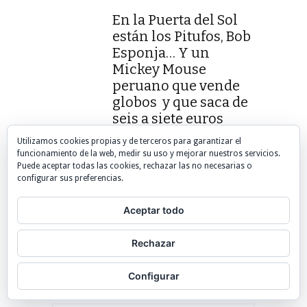
En la Puerta del Sol
están los Pitufos, Bob
Esponja… Y un
Mickey Mouse
peruano que vende
globos y que saca de
seis a siete euros
diarios. También son
Utilizamos cookies propias y de terceros para garantizar el
del Perú Homer y Bart
funcionamiento de la web, medir su uso y mejorar nuestros servicios.
Simpson que, a pesar
Puede aceptar todas las cookies, rechazar las no necesarias o
configurar sus preferencias.
del calor, posan
sonrientes bajo su
Aceptar todo
disfraz de espuma.
Declaran que sacan
Rechazar
más dinero a los
españoles que a los
Configurar
turistas extranjeros.