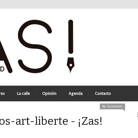
res
La calle
Opinión
Agenda
Contacto
No Comments
-art-liberte - ¡Zas!