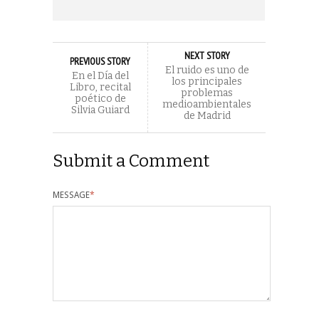
NEXT STORY
PREVIOUS STORY
El ruido es uno de
En el Día del
los principales
Libro, recital
problemas
poético de
medioambientales
Silvia Guiard
de Madrid
Submit a Comment
MESSAGE
*