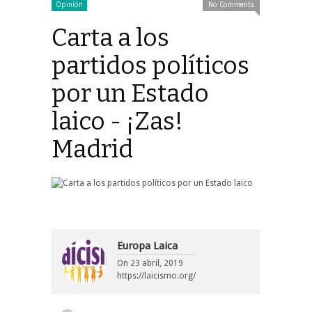
Opinión
No Comments
Carta a los
partidos políticos
por un Estado
laico - ¡Zas!
Madrid
Europa Laica
On
23 abril, 2019
https://laicismo.org/