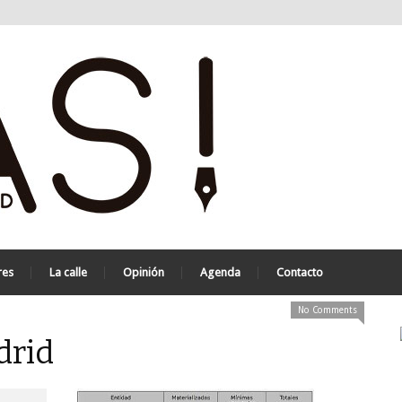
res
La calle
Opinión
Agenda
Contacto
No Comments
drid