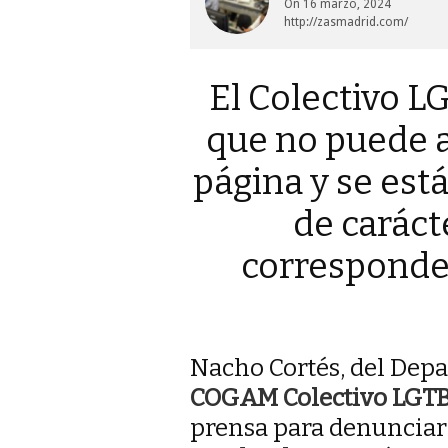
On
16 marzo, 2024
http://zasmadrid.com/
El Colectivo L
que no puede a
página y se est
de caráct
corresponden
Nacho Cortés, del Dep
COGAM Colectivo LGTB
prensa para denunciar