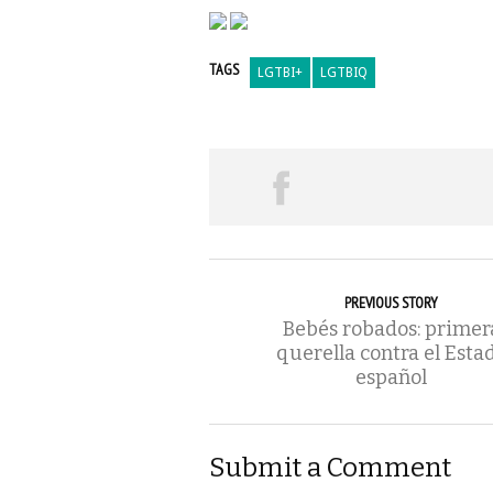
TAGS
LGTBI+
LGTBIQ
PREVIOUS STORY
Bebés robados: primer
querella contra el Esta
español
Submit a Comment