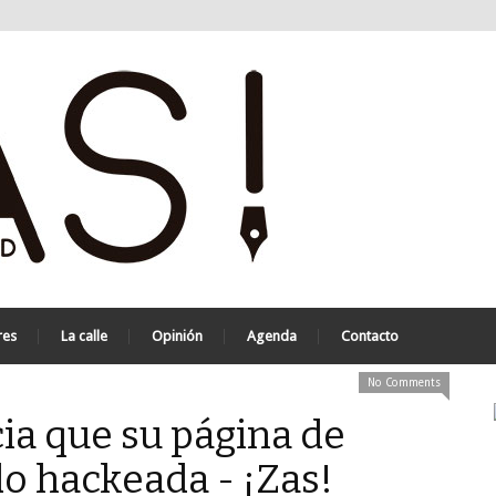
res
La calle
Opinión
Agenda
Contacto
No Comments
 que su página de
o hackeada - ¡Zas!