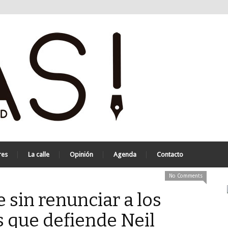
res
La calle
Opinión
Agenda
Contacto
No Comments
 sin renunciar a los
s que defiende Neil