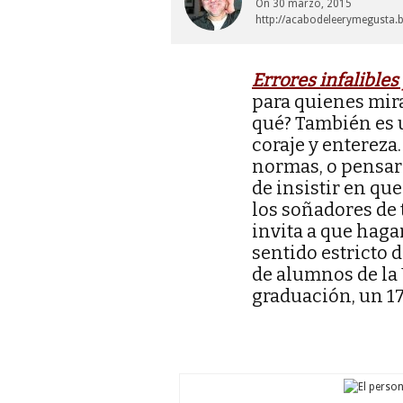
On
30 marzo, 2015
http://acabodeleerymegusta.
Errores infalibles 
para quienes mir
qué? También es u
coraje y entereza.
normas, o pensar 
de insistir en qu
los soñadores de 
invita a que haga
sentido estricto 
de alumnos de la 
graduación, un 17