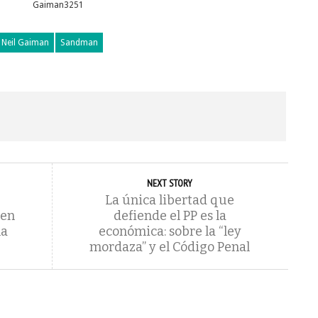
Neil Gaiman
Sandman
NEXT STORY
La única libertad que
ben
defiende el PP es la
na
económica: sobre la “ley
mordaza” y el Código Penal