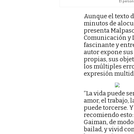
El person
Aunque el texto 
minutos de alocuc
presenta Malpaso,
Comunicación y D
fascinante y entre
autor expone sus
propias, sus objeti
los múltiples err
expresión multidi
“La vida puede se
amor, el trabajo, 
puede torcerse. Y
recomiendo esto: 
Gaiman, de modo q
bailad, y vivid c