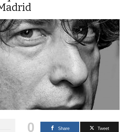
 Madrid
0
Share
Tweet