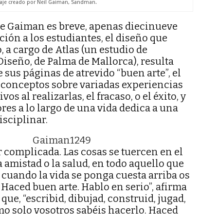
aje creado por Neil Gaiman, Sandman.
de Gaiman es breve, apenas diecinueve
ión a los estudiantes, el diseño que
 a cargo de Atlas (un estudio de
iseño, de Palma de Mallorca), resulta
 sus páginas de atrevido “buen arte”, el
 conceptos sobre variadas experiencias
vos al realizarlas, el fracaso, o el éxito, y
ores a lo largo de una vida dedica a una
sciplinar.
r complicada. Las cosas se tuercen en el
la amistad o la salud, en todo aquello que
 cuando la vida se ponga cuesta arriba os
Haced buen arte. Hablo en serio”, afirma
ue, “escribid, dibujad, construid, jugad,
omo solo vosotros sabéis hacerlo. Haced