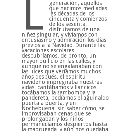
L
generación, aquellos
que nacimos mediadas
las décadas de los
cincuenta y comienzos
de los sesenta,
disfrutamos de una
niñez singular, y vivíamos con
entusiasmo y admiración los días
previos a la Navidad. Durante las
vacaciones escolares
descubríamos, de pronto, un
mayor bullicio en las calles, y
aunque no se engalanaban con
las luces que veríamos muchos
años después, el espíritu
navideño impregnaba nuestras
vidas, cantábamos villancicos,
tocábamos la zambomba y la
pandereta, pedíamos el aguinaldo
puerta a puerta, y en
Nochebuena, sin saber cómo, se
improvisaban cenas que se
prolongaban y los niños
permanecíamos despiertos hasta
la madrugada, y aún nos quedaba