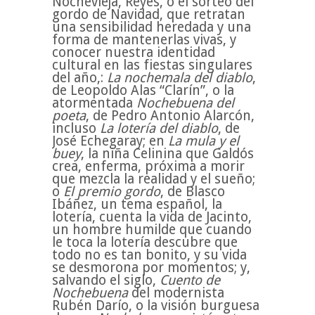
Nochevieja, Reyes, o el sorteo del
gordo de Navidad, que retratan
una sensibilidad heredada y una
forma de mantenerlas vivas, y
conocer nuestra identidad
cultural en las fiestas singulares
del año,:
La nochemala del diablo
,
de Leopoldo Alas “Clarín”, o la
atormentada
Nochebuena del
poeta
, de Pedro Antonio Alarcón,
incluso
La lotería del diablo
, de
José Echegaray; en
La mula y el
buey
, la niña Celinina que Galdós
crea, enferma, próxima a morir
que mezcla la realidad y el sueño;
o
El premio gordo
, de Blasco
Ibáñez, un tema español, la
lotería, cuenta la vida de Jacinto,
un hombre humilde que cuando
le toca la lotería descubre que
todo no es tan bonito, y su vida
se desmorona por momentos; y,
salvando el siglo,
Cuento de
Nochebuena
del modernista
Rubén Darío, o la visión burguesa