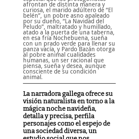
afrontan de distinta manera y
curiosa, el marido adúltero de “El
belén”, un pobre asno apaleado
por su dueño, “La Navidad del
Peludo”, maltratado y humillado,
atado a la puerta de una taberna,
en esa fría Nochebuena, sueña
con un prado verde para llenar su
panza vacía, y Pardo Bazán otorga
al pobre animal cualidades
humanas, un ser racional que
piensa, sueña y desea, aunque
consciente de su condición
animal.
La narradora gallega ofrece su
visión naturalista en torno a la
mágica noche navideña,
detalla y precisa, perfila
personajes como el espejo de
una sociedad diversa, un
estudio social que nos