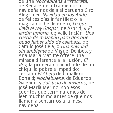
de una
Nochebuena aristócrata
,
de Benavente; otra memoria
navideña nos deja el peruano Ciro
Alegría en
Navidad en los Ande
s,
de felices días infantiles; o la
mágica noche de enero,
Lo que
lleva el rey Gaspa
r, de Azorín, y
El
jardín umbrío
, de Valle Inclán.
Una
rueda de mazapán para dos que
pudo haber sido de calabaza
, de
Camilo José Cela, o
Una navidad
sin ambiente
de Miguel Delibes, y
Ana María Matute ofrece una
mirada diferente a la ilusión,
El
Rey
, la primera navidad feliz de un
chiquillo pobre e impedido;
cercano
El Abeto
de Caballero
Bonald;
Nochebuena
, de Eduardo
Galeano, y
Solsticio de invierno
, de
José María Merino, son esos
cuentos que terminaremos de
leer muchísimo antes de que nos
llamen a sentarnos a la mesa
navideña.