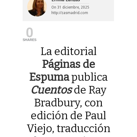
On
31 diciembre, 2025
http://zasmadrid.com
0
SHARES
La editorial
Páginas de
Espuma
publica
Cuentos
de Ray
Bradbury, con
edición de Paul
Viejo, traducción