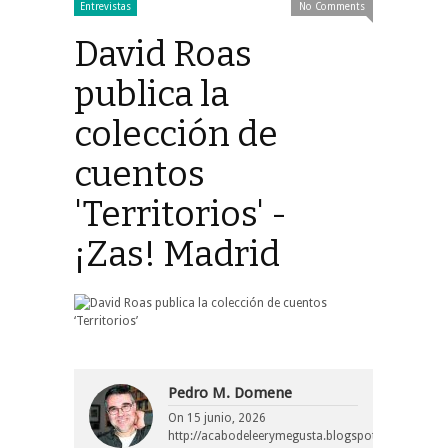
Entrevistas
No Comments
David Roas
publica la
colección de
cuentos
'Territorios' -
¡Zas! Madrid
Pedro M. Domene
On
15 junio, 2026
http://acabodeleerymegusta.blogspot.com/