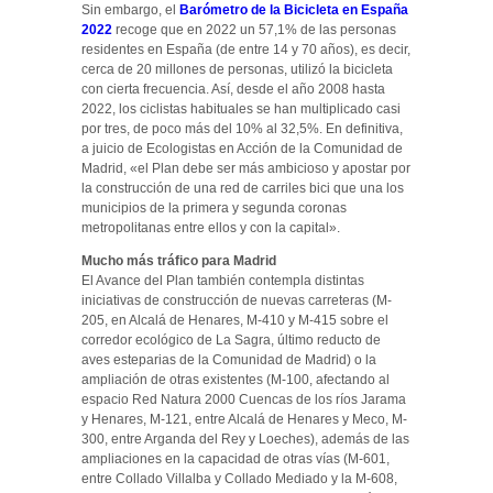
Sin embargo, el
Barómetro de la Bicicleta en España
2022
recoge que en 2022 un 57,1% de las personas
residentes en España (de entre 14 y 70 años), es decir,
cerca de 20 millones de personas, utilizó la bicicleta
con cierta frecuencia. Así, desde el año 2008 hasta
2022, los ciclistas habituales se han multiplicado casi
por tres, de poco más del 10% al 32,5%. En definitiva,
a juicio de Ecologistas en Acción de la Comunidad de
Madrid, «el Plan debe ser más ambicioso y apostar por
la construcción de una red de carriles bici que una los
municipios de la primera y segunda coronas
metropolitanas entre ellos y con la capital».
Mucho más tráfico para Madrid
El Avance del Plan también contempla distintas
iniciativas de construcción de nuevas carreteras (M-
205, en Alcalá de Henares, M-410 y M-415 sobre el
corredor ecológico de La Sagra, último reducto de
aves esteparias de la Comunidad de Madrid) o la
ampliación de otras existentes (M-100, afectando al
espacio Red Natura 2000 Cuencas de los ríos Jarama
y Henares, M-121, entre Alcalá de Henares y Meco, M-
300, entre Arganda del Rey y Loeches), además de las
ampliaciones en la capacidad de otras vías (M-601,
entre Collado Villalba y Collado Mediado y la M-608,