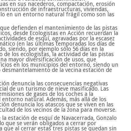
guas en sus nacederos, compactación, erosión
nstrucción de infraestructuras, viviendas,
llo en un entorno natural frágil como son las
s que defienden el mantenimiento de las pistas
cos, desde Ecologistas en Acción recuerdan la
ctividades de esquí, agravadas por la escasez
mático (en las últimas temporadas los días de
o, siendo, por ejemplo sólo 56 días en la
 de los ecologistas, la actividad de las pistas
una mayor diversificación de usos, que
cios en los municipios del entorno, siendo un
o desmantelamiento de la vecina estación de
cción denuncia las consecuencias negativas
cial de un turismo de nieve masificado. Las
misiones de gases de los coches a la
 entorno natural. Además, más allá de los
ación denuncia los atascos que se viven en las
icultad de los vecinos de la zona para moverse.
e la estación de esquí de Navacerrada, Gonzalo
o que se verán obligados a cerrar por
a que al cerrar estas tres pistas se quedan sin