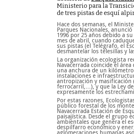
Ministerio para la Transic
de tres pistas de esquí alp
Hace dos semanas, el Minister
Parques Nacionales, anunció 
1996 por 25 años debido a su
mes de abril, cuando caduque 
sus pistas (el Telégrafo, el E
desmantelar los telesillas y la
La organización ecologista re
Navacerrada coincide el área
una anchura de un kilómetro
instalaciones e infraestruct
antropización y masificación 
ferrocarril,…), y que la Ley 
expresamente los estrechamie
Por estas razones, Ecologista
público forestal de los mont
Navacerrada Estación de Esqu
paisajística. Desde el grupo 
ambientales que genera el es
despilfarro económico y energ
aglomeraciones humanas asoc