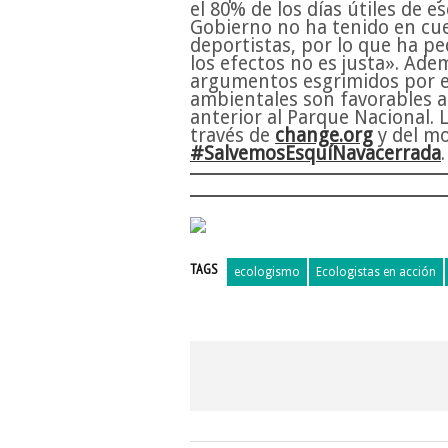
el 80% de los días útiles de e
Gobierno no ha tenido en cuen
deportistas, por lo que ha p
los efectos no es justa». Ad
argumentos esgrimidos por el
ambientales son favorables a 
anterior al Parque Nacional.
través de
change.org
y del m
#SalvemosEsquíNavacerrada
.
TAGS
ecologismo
Ecologistas en acción