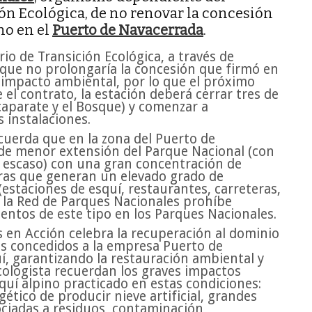
ión Ecológica, de no renovar la concesión
ino en el
Puerto de Navacerrada
.
io de Transición Ecológica, a través de
que no prolongaría la concesión que firmó en
 impacto ambiental, por lo que el próximo
el contrato, la estación deberá cerrar tres de
scaparate y el Bosque) y comenzar a
s instalaciones.
cuerda que en la zona del Puerto de
 de menor extensión del Parque Nacional (con
 escaso) con una gran concentración de
uras que generan un elevado grado de
(estaciones de esquí, restaurantes, carreteras,
de la Red de Parques Nacionales prohíbe
ntos de este tipo en los Parques Nacionales.
s en Acción celebra la recuperación al dominio
es concedidos a la empresa Puerto de
í, garantizando la restauración ambiental y
ecologista recuerdan los graves impactos
quí alpino practicado en estas condiciones:
ético de producir nieve artificial, grandes
iadas a residuos, contaminación