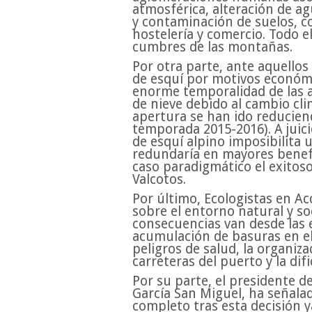
atmosférica, alteración de a
y contaminación de suelos, co
hostelería y comercio. Todo e
cumbres de las montañas.
Por otra parte, ante aquello
de esquí por motivos económi
enorme temporalidad de las a
de nieve debido al cambio cli
apertura se han ido reduciend
temporada 2015-2016). A juicio
de esquí alpino imposibilita 
redundaría en mayores benefi
caso paradigmático el exitos
Valcotos.
Por último, Ecologistas en A
sobre el entorno natural y so
consecuencias van desde las e
acumulación de basuras en el
peligros de salud, la organiz
carreteras del puerto y la dif
Por su parte, el presidente d
García San Miguel, ha señalad
completo tras esta decisión y