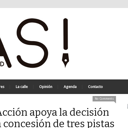
res
La calle
Opinión
Agenda
Contacto
No Comments
Acción apoya la decisión
 concesión de tres pistas