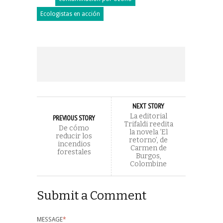
Ecologistas en acción
NEXT STORY
La editorial
PREVIOUS STORY
Trifaldi reedita
De cómo
la novela ‘El
reducir los
retorno’, de
incendios
Carmen de
forestales
Burgos,
Colombine
Submit a Comment
MESSAGE
*