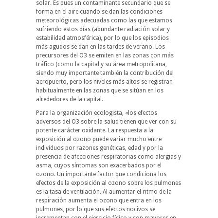
solar. Es pues un contaminante secundario que se
forma en el aire cuando se dan las condiciones
meteorológicas adecuadas como las que estamos
sufriendo estos días (abundante radiación solar y
estabilidad atmosférica), por lo que los episodios
más agudos se dan en las tardes de verano. Los
precursores del O3 se emiten en las zonas con más
tráfico (como la capital y su área metropolitana,
siendo muy importante también la contribución del
aeropuerto, pero los niveles más altos se registran
habitualmente en las zonas que se sitúan en los
alrededores de la capital.
Para la organización ecologista, «los efectos
adversos del O3 sobre la salud tienen que ver con su
potente carácter oxidante. La respuesta a la
exposición al ozono puede variar mucho entre
individuos por razones genéticas, edad y por la
presencia de afecciones respiratorias como alergias y
asma, cuyos síntomas son exacerbados por el
ozono. Un importante factor que condiciona los
efectos de la exposición al ozono sobre los pulmones
es la tasa de ventilación. Al aumentar el ritmo de la
respiración aumenta el ozono que entra en los
pulmones, por lo que sus efectos nocivos se
incrementan con el ejercicio físico y son mayores en