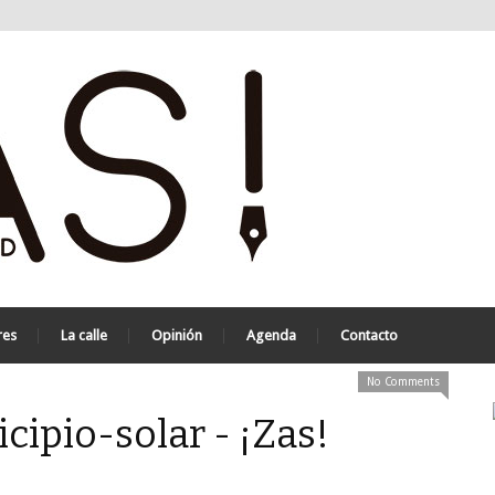
res
La calle
Opinión
Agenda
Contacto
No Comments
ipio-solar - ¡Zas!