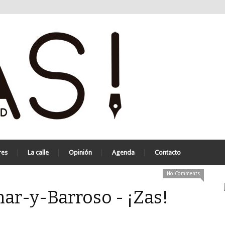
res
La calle
Opinión
Agenda
Contacto
No Comments
nar-y-Barroso - ¡Zas!