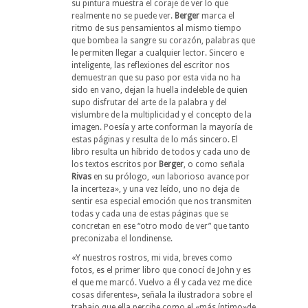
su pintura muestra el coraje de ver lo que
realmente no se puede ver.
Berger
marca el
ritmo de sus pensamientos al mismo tiempo
que bombea la sangre su corazón, palabras que
le permiten llegar a cualquier lector. Sincero e
inteligente, las reflexiones del escritor nos
demuestran que su paso por esta vida no ha
sido en vano, dejan la huella indeleble de quien
supo disfrutar del arte de la palabra y del
vislumbre de la multiplicidad y el concepto de la
imagen. Poesía y arte conforman la mayoría de
estas páginas y resulta de lo más sincero. El
libro resulta un híbrido de todos y cada uno de
los textos escritos por
Berger
, o como señala
Rivas
en su prólogo, «un laborioso avance por
la incerteza», y una vez leído, uno no deja de
sentir esa especial emoción que nos transmiten
todas y cada una de estas páginas que se
concretan en ese “otro modo de ver” que tanto
preconizaba el londinense.
«Y nuestros rostros, mi vida, breves como
fotos, es el primer libro que conocí de John y es
el que me marcó. Vuelvo a él y cada vez me dice
cosas diferentes», señala la ilustradora sobre el
trabajo que ella percibe como el «más íntimo»de