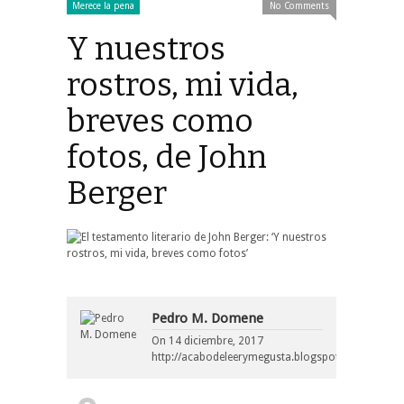
Merece la pena
No Comments
Y nuestros
rostros, mi vida,
breves como
fotos, de John
Berger
Pedro M. Domene
On
14 diciembre, 2017
http://acabodeleerymegusta.blogspot.com/