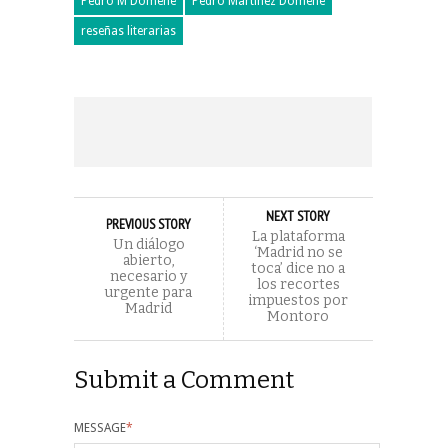
Pedro M Domene
Pedro Martínez Domene
reseñas literarias
NEXT STORY
PREVIOUS STORY
La plataforma
Un diálogo
‘Madrid no se
abierto,
toca’ dice no a
necesario y
los recortes
urgente para
impuestos por
Madrid
Montoro
Submit a Comment
MESSAGE
*