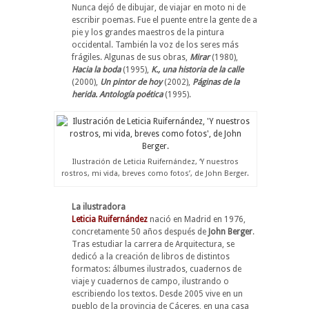
Nunca dejó de dibujar, de viajar en moto ni de
escribir poemas. Fue el puente entre la gente de a
pie y los grandes maestros de la pintura
occidental. También la voz de los seres más
frágiles. Algunas de sus obras,
Mirar
(1980),
Hacia la boda
(1995),
K., una historia de la calle
(2000),
Un pintor de hoy
(2002),
Páginas de la
herida. Antología poética
(1995).
Ilustración de Leticia Ruifernández, ‘Y nuestros
rostros, mi vida, breves como fotos’, de John Berger.
La ilustradora
Leticia Ruifernández
nació en Madrid en 1976,
concretamente 50 años después de
John Berger
.
Tras estudiar la carrera de Arquitectura, se
dedicó a la creación de libros de distintos
formatos: álbumes ilustrados, cuadernos de
viaje y cuadernos de campo, ilustrando o
escribiendo los textos. Desde 2005 vive en un
pueblo de la provincia de Cáceres, en una casa