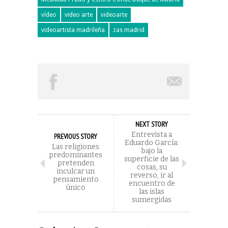
vídeo
video arte
videoarte
videoartista madrileña
zas madrid
NEXT STORY
Entrevista a
PREVIOUS STORY
Eduardo García:
Las religiones
bajo la
predominantes
superficie de las
pretenden
cosas, su
inculcar un
reverso, ir al
pensamiento
encuentro de
único
las islas
sumergidas