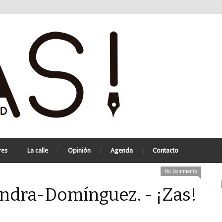
res
La calle
Opinión
Agenda
Contacto
No Comments
ndra-Domínguez. - ¡Zas!