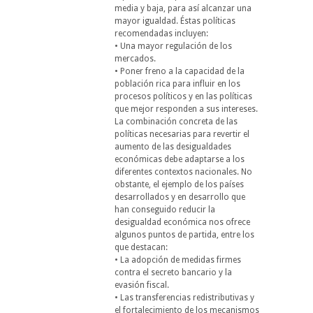
media y baja, para así alcanzar una
mayor igualdad. Éstas políticas
recomendadas incluyen:
• Una mayor regulación de los
mercados.
• Poner freno a la capacidad de la
población rica para influir en los
procesos políticos y en las políticas
que mejor responden a sus intereses.
La combinación concreta de las
políticas necesarias para revertir el
aumento de las desigualdades
económicas debe adaptarse a los
diferentes contextos nacionales. No
obstante, el ejemplo de los países
desarrollados y en desarrollo que
han conseguido reducir la
desigualdad económica nos ofrece
algunos puntos de partida, entre los
que destacan:
• La adopción de medidas firmes
contra el secreto bancario y la
evasión fiscal.
• Las transferencias redistributivas y
el fortalecimiento de los mecanismos