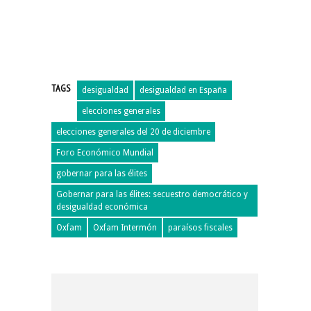
TAGS
desigualdad
desigualdad en España
elecciones generales
elecciones generales del 20 de diciembre
Foro Económico Mundial
gobernar para las élites
Gobernar para las élites: secuestro democrático y
desigualdad económica
Oxfam
Oxfam Intermón
paraísos fiscales