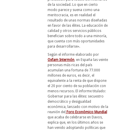
de la sociedad. Lo que en cierto
modo parece y suena como una
meritocracia, es en realidad el
resultado de unas normas diseñadas
en favor de las élites. La educación de
calidad y otros servicios públicos
benefician sobre todo a una minoría,
que cuenta con más oportunidades
para desarrollarse».
Según el informe elaborado por
Oxfam Intermón
, en España las veinte
personas más ricas del país
acumulan una fortuna de 77.000
millones de euros, es decir, el
equivalente a la renta de que dispone
el 20 por ciento de su población con
menos recursos. El informe titulado:
Gobernar para las élites: secuestro
democrático y desigualdad
económica, lanzado con motivo de la
reunión del
Foro Económico Mundial
que acaba de celebrarse en Davos,
explica que, en los últimos años se
han venido adoptando políticas que