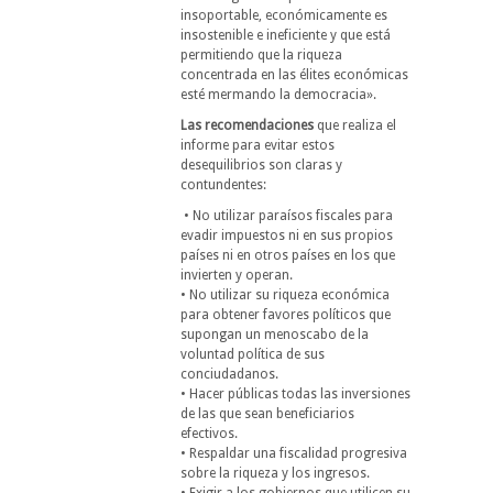
insoportable, económicamente es
insostenible e ineficiente y que está
permitiendo que la riqueza
concentrada en las élites económicas
esté mermando la democracia».
Las recomendaciones
que realiza el
informe para evitar estos
desequilibrios son claras y
contundentes:
• No utilizar paraísos fiscales para
evadir impuestos ni en sus propios
países ni en otros países en los que
invierten y operan.
• No utilizar su riqueza económica
para obtener favores políticos que
supongan un menoscabo de la
voluntad política de sus
conciudadanos.
• Hacer públicas todas las inversiones
de las que sean beneficiarios
efectivos.
• Respaldar una fiscalidad progresiva
sobre la riqueza y los ingresos.
• Exigir a los gobiernos que utilicen su