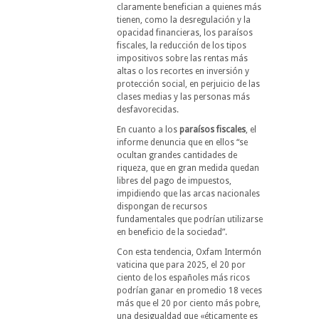
claramente benefician a quienes más
tienen, como la desregulación y la
opacidad financieras, los paraísos
fiscales, la reducción de los tipos
impositivos sobre las rentas más
altas o los recortes en inversión y
protección social, en perjuicio de las
clases medias y las personas más
desfavorecidas.
En cuanto a los
paraísos fiscales
, el
informe denuncia que en ellos “se
ocultan grandes cantidades de
riqueza, que en gran medida quedan
libres del pago de impuestos,
impidiendo que las arcas nacionales
dispongan de recursos
fundamentales que podrían utilizarse
en beneficio de la sociedad”.
Con esta tendencia, Oxfam Intermón
vaticina que para 2025, el 20 por
ciento de los españoles más ricos
podrían ganar en promedio 18 veces
más que el 20 por ciento más pobre,
una desigualdad que «éticamente es