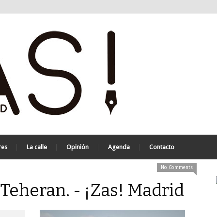
res
La calle
Opinión
Agenda
Contacto
No Comments
 Teheran. - ¡Zas! Madrid