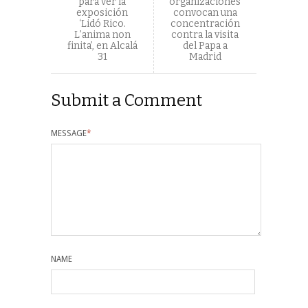
para ver la
organizaciones
exposición
convocan una
‘Lidó Rico.
concentración
L’anima non
contra la visita
finita’, en Alcalá
del Papa a
31
Madrid
Submit a Comment
MESSAGE
*
NAME