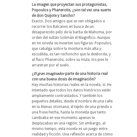
La imagen que proyectan sus protagonistas,
Popoulos y Phanerotis, ¿son tal vez una suerte
de don Quijote y Sancho?
Exacto. Dos amigos que se ven obligados a
recorrer los Balcanes en busca de un
desaparecido pelo de la barba de Mahoma, por
orden del sultán Solimán el Magnífico. Aunque
en mi novela se invierten sus figuras: Popoulos,
que cabalga sobre la montura más alta y
escuálida, es tan rechoncho que la desborda; y
al flaco Phanerotis, sobre su mula, los pies le
arrastran por el suelo.
¿
El gran imaginador
parte de una historia real
con una buena dosis de imaginación?
Hay muchas historias reales en la novela, sí. He
intentado que todos los datos históricos estén
ampliamente contrastados. Y también los
pequeños detalles, desde el nombre de una calle
en la Atenas otomana, el tejido de una prenda o
una frase hecha, hasta la moneda que tanto
cambiaba en ese momento apenas te
desplazabas en una región. Sin embargo, al
mismo tiempo, esta novela es un juego entre
realidad y ficción. Una reflexión acerca de cómo