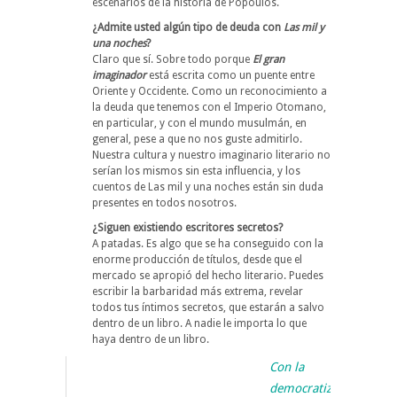
escenarios de la historia de Popoulos.
¿Admite usted algún tipo de deuda con
Las mil y
una noches
?
Claro que sí. Sobre todo porque
El gran
imaginador
está escrita como un puente entre
Oriente y Occidente. Como un reconocimiento a
la deuda que tenemos con el Imperio Otomano,
en particular, y con el mundo musulmán, en
general, pese a que no nos guste admitirlo.
Nuestra cultura y nuestro imaginario literario no
serían los mismos sin esta influencia, y los
cuentos de Las mil y una noches están sin duda
presentes en todos nosotros.
¿Siguen existiendo escritores secretos?
A patadas. Es algo que se ha conseguido con la
enorme producción de títulos, desde que el
mercado se apropió del hecho literario. Puedes
escribir la barbaridad más extrema, revelar
todos tus íntimos secretos, que estarán a salvo
dentro de un libro. A nadie le importa lo que
haya dentro de un libro.
Con la
democratización