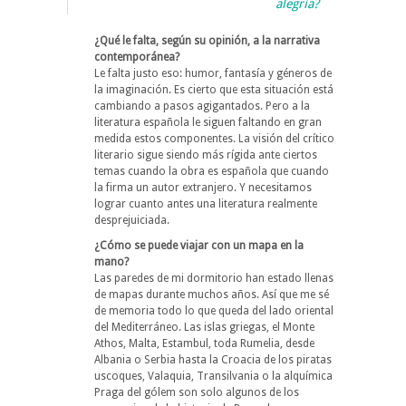
alegría?
¿Qué le falta, según su opinión, a la narrativa
contemporánea?
Le falta justo eso: humor, fantasía y géneros de
la imaginación. Es cierto que esta situación está
cambiando a pasos agigantados. Pero a la
literatura española le siguen faltando en gran
medida estos componentes. La visión del crítico
literario sigue siendo más rígida ante ciertos
temas cuando la obra es española que cuando
la firma un autor extranjero. Y necesitamos
lograr cuanto antes una literatura realmente
desprejuiciada.
¿Cómo se puede viajar con un mapa en la
mano?
Las paredes de mi dormitorio han estado llenas
de mapas durante muchos años. Así que me sé
de memoria todo lo que queda del lado oriental
del Mediterráneo. Las islas griegas, el Monte
Athos, Malta, Estambul, toda Rumelia, desde
Albania o Serbia hasta la Croacia de los piratas
uscoques, Valaquia, Transilvania o la alquímica
Praga del gólem son solo algunos de los