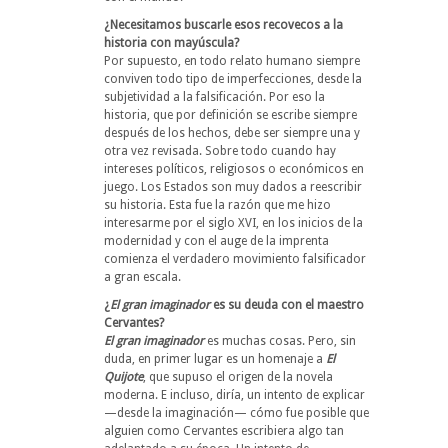
¿Necesitamos buscarle esos recovecos a la
historia con mayúscula?
Por supuesto, en todo relato humano siempre
conviven todo tipo de imperfecciones, desde la
subjetividad a la falsificación. Por eso la
historia, que por definición se escribe siempre
después de los hechos, debe ser siempre una y
otra vez revisada. Sobre todo cuando hay
intereses políticos, religiosos o económicos en
juego. Los Estados son muy dados a reescribir
su historia. Esta fue la razón que me hizo
interesarme por el siglo XVI, en los inicios de la
modernidad y con el auge de la imprenta
comienza el verdadero movimiento falsificador
a gran escala.
¿
El gran imaginador
es su deuda con el maestro
Cervantes?
El gran imaginador
es muchas cosas. Pero, sin
duda, en primer lugar es un homenaje a
El
Quijote
, que supuso el origen de la novela
moderna. E incluso, diría, un intento de explicar
—desde la imaginación— cómo fue posible que
alguien como Cervantes escribiera algo tan