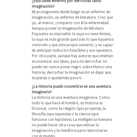
¿Está usted enfermo por derrochar tanta
imaginación?
Mi protagonista desde luego es un enfermo de
imaginación, un enfermo de literatura. Creo que
yo, al menos, comparto con él la enfermedad.
Aunque poseer la imaginación de Nikolaos
Popoulos es imposible: la suya no tiene límites,
la suya es más grande que todo lo que hayamos
conocido y que este propio universo, y es capaz
de anticipar todos los futuribles y sus opuestos.
Por otra parte, aunque hay autores que intentan
economizar sus ideas, para mí derrochar no
puede ser nunca poner negro sobre blanco una
historia, derrochar la imaginación es dejar que
se pierda o quedártela para ti.
¿La Historia puede convertirse en una aventura
imaginaria?
La Historia es una aventura imaginaria. Como
todo lo que hace el hombre, su historia es
ficcional, como la religión (que proyecta), la
filosofía (que especula) o la ciencia (que
funciona con hipótesis). La inteligencia humana
no puede hacer otra cosa que utilizar la
imaginación y la metáfora para relacionarse
con el mundo.