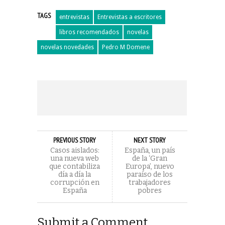
TAGS
entrevistas
Entrevistas a escritores
libros recomendados
novelas
novelas novedades
Pedro M Domene
PREVIOUS STORY
NEXT STORY
Casos aislados:
España, un país
una nueva web
de la ‘Gran
que contabiliza
Europa’, nuevo
día a día la
paraíso de los
corrupción en
trabajadores
España
pobres
Submit a Comment