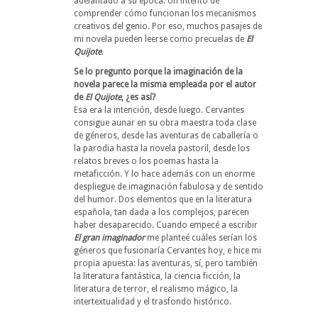
adelantado a su época. Un intento de
comprender cómo funcionan los mecanismos
creativos del genio. Por eso, muchos pasajes de
mi novela pueden leerse como precuelas de
El
Quijote
.
Se lo pregunto porque la imaginación de la
novela parece la misma empleada por el autor
de
El Quijote
, ¿es así?
Esa era la intención, desde luego. Cervantes
consigue aunar en su obra maestra toda clase
de géneros, desde las aventuras de caballería o
la parodia hasta la novela pastoril, desde los
relatos breves o los poemas hasta la
metaficción. Y lo hace además con un enorme
despliegue de imaginación fabulosa y de sentido
del humor. Dos elementos que en la literatura
española, tan dada a los complejos, parecen
haber desaparecido. Cuando empecé a escribir
El gran imaginador
me planteé cuáles serían los
géneros que fusionaría Cervantes hoy, e hice mi
propia apuesta: las aventuras, sí, pero también
la literatura fantástica, la ciencia ficción, la
literatura de terror, el realismo mágico, la
intertextualidad y el trasfondo histórico.