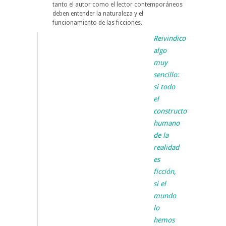
tanto el autor como el lector contemporáneos
deben entender la naturaleza y el
funcionamiento de las ficciones.
Reivindico
algo
muy
sencillo:
si todo
el
constructo
humano
de la
realidad
es
ficción,
si el
mundo
lo
hemos