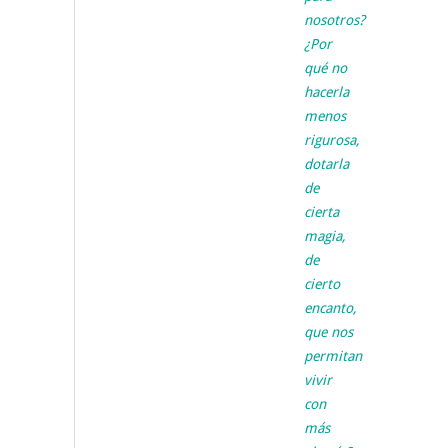
nosotros?
¿Por
qué no
hacerla
menos
rigurosa,
dotarla
de
cierta
magia,
de
cierto
encanto,
que nos
permitan
vivir
con
más