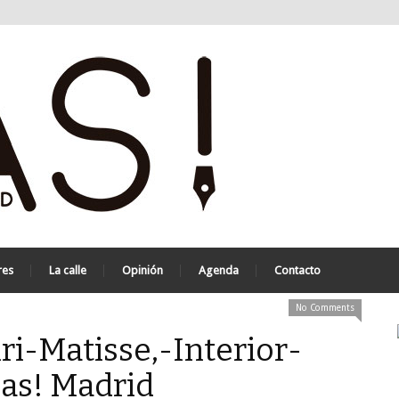
res
La calle
Opinión
Agenda
Contacto
No Comments
i-Matisse,-Interior-
Zas! Madrid