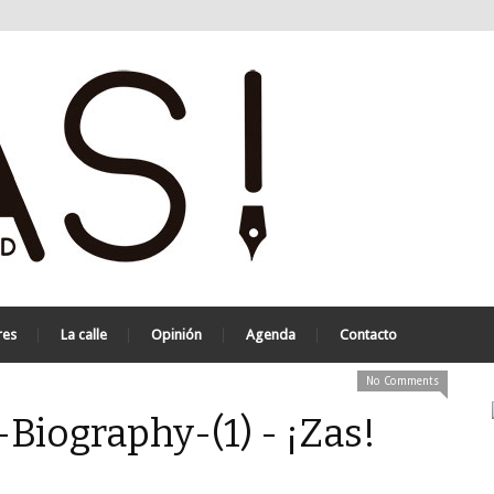
res
La calle
Opinión
Agenda
Contacto
No Comments
iography-(1) - ¡Zas!