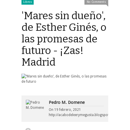
Libros
No Comments
'Mares sin dueño',
de Esther Ginés, o
las promesas de
futuro - ¡Zas!
Madrid
Pedro M. Domene
On
19 febrero, 2021
http://acabodeleerymegusta.blogspot.com/