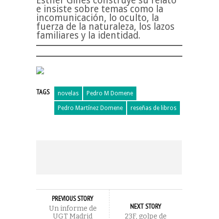
Esther Ginés construye su relato
e insiste sobre temas como la
incomunicación, lo oculto, la
fuerza de la naturaleza, los lazos
familiares y la identidad.
TAGS
novelas
Pedro M Domene
Pedro Martínez Domene
reseñas de libros
PREVIOUS STORY
NEXT STORY
Un informe de
UGT Madrid
23F, golpe de