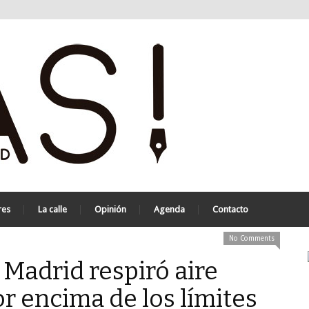
res
La calle
Opinión
Agenda
Contacto
No Comments
 Madrid respiró aire
 encima de los límites