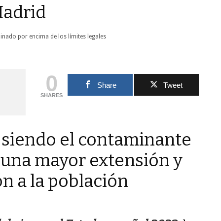
Madrid
0
Share
Tweet
SHARES
 siendo el contaminante
 una mayor extensión y
ón a la población