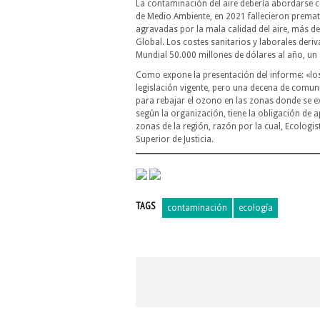
La contaminación del aire debería abordarse 
de Medio Ambiente, en 2021 fallecieron prema
agravadas por la mala calidad del aire, más de
Global. Los costes sanitarios y laborales der
Mundial 50.000 millones de dólares al año, un 
Como expone la presentación del informe: «los 
legislación vigente, pero una decena de comu
para rebajar el ozono en las zonas donde se ex
según la organización, tiene la obligación de
zonas de la región, razón por la cual, Ecolog
Superior de Justicia.
TAGS
contaminación
ecología