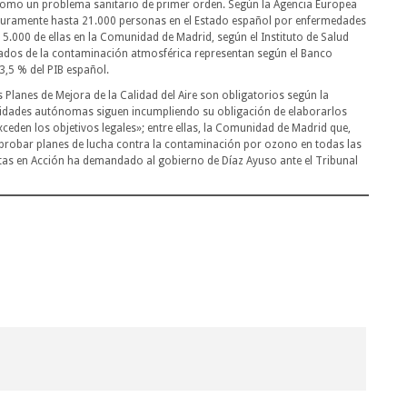
como un problema sanitario de primer orden. Según la Agencia Europea
turamente hasta 21.000 personas en el Estado español por enfermedades
 5.000 de ellas en la Comunidad de Madrid, según el Instituto de Salud
ivados de la contaminación atmosférica representan según el Banco
3,5 % del PIB español.
Planes de Mejora de la Calidad del Aire son obligatorios según la
nidades autónomas siguen incumpliendo su obligación de elaborarlos
ceden los objetivos legales»; entre ellas, la Comunidad de Madrid que,
 aprobar planes de lucha contra la contaminación por ozono en todas las
istas en Acción ha demandado al gobierno de Díaz Ayuso ante el Tribunal