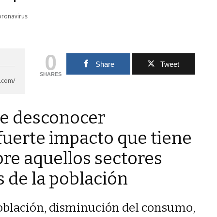
0
Share
Tweet
SHARES
t.com/
de desconocer
fuerte impacto que tiene
re aquellos sectores
 de la población
oblación, disminución del consumo,