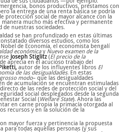
ayuda de sus ciudadanos —por ejemplo:
 emergencia, bonos productivos, préstamos con
ero la entrega de una renta básica se podría
e protección social de mayor alcance con la
na manera mucho más efectiva y permanente
d de nuestras sociedades.
aldad se han profundizado en estas últimas
onstatado diversos estudios, como los
Nobel de Economía, el economista bengalí
ualdad económica
y
Nuevo examen de la
ense
Joseph Stiglitz
(
El precio de la
de aprecia en el acucioso trabajo del
iketti,
autor de los influyentes libros
El
nomía de las desigualdades
. En estas
grosso modo
– que las desigualdades
men de acumulación se encuentran estimuladas
directo de las redes de protección social y del
eguridad social desplegados desde la segunda
enestar Social (
Welfare State
). Ahora las
ar en carne propia la primacía otorgada al
os recursos y en la solución de la
con mayor fuerza y pertinencia la propuesta
a para todas aquellas personas (y sus