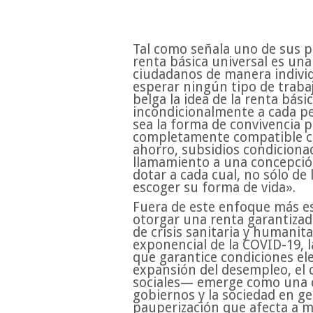
Tal como señala uno de sus p
renta básica universal es una 
ciudadanos de manera indivi
esperar ningún tipo de trabaj
belga la idea de la renta bási
incondicionalmente a cada per
sea la forma de convivencia 
completamente compatible con
ahorro, subsidios condicionad
llamamiento a una concepción 
dotar a cada cual, no sólo de
escoger su forma de vida».
Fuera de este enfoque más est
otorgar una renta garantizada
de crisis sanitaria y humanit
exponencial de la COVID-19, 
que garantice condiciones ele
expansión del desempleo, el 
sociales— emerge como una cu
gobiernos y la sociedad en ge
pauperización que afecta a mi