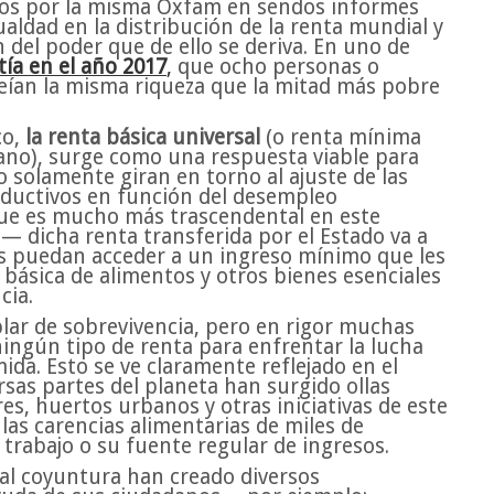
tos por la misma Oxfam en sendos informes
aldad en la distribución de la renta mundial y
del poder que de ello se deriva. En uno de
tía en el año 2017
,
que ocho personas o
seían la misma riqueza que la mitad más pobre
co,
la renta básica universal
(o renta mínima
ano), surge como una respuesta viable para
 solamente giran en torno al ajuste de las
oductivos en función del desempleo
que es mucho más trascendental en este
 dicha renta transferida por el Estado va a
as puedan acceder a un ingreso mínimo que les
básica de alimentos y otros bienes esenciales
cia.
ar de sobrevivencia, pero en rigor muchas
ningún tipo de renta para enfrentar la lucha
ida. Esto se ve claramente reflejado en el
sas partes del planeta han surgido ollas
, huertos urbanos y otras iniciativas de este
 las carencias alimentarias de miles de
trabajo o su fuente regular de ingresos.
al coyuntura han creado diversos