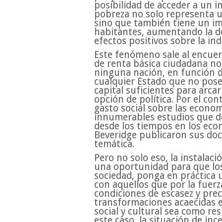
posibilidad de acceder a un i
pobreza no solo representa u
sino que también tiene un im
habitantes, aumentando la d
efectos positivos sobre la ind
Este fenómeno sale al encue
de renta básica ciudadana no
ninguna nación, en función de
cualquier Estado que no pose
capital suficientes para arca
opción de política. Por el con
gasto social sobre las econo
innumerables estudios que de
desde los tiempos en los eco
Beveridge publicaron sus do
temática.
Pero no solo eso, la instalac
una oportunidad para que los 
sociedad, ponga en práctica 
con aquellos que por la fuerz
condiciones de escasez y pre
transformaciones acaecidas e
social y cultural sea como re
este caso, la situación de inc