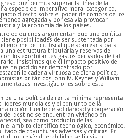
ngreso que permita superar la línea de la
na especie de imperativo moral categórico,
pacto directo sobre el poder de compra de los
emanda agregada y por esa vía provocar
ustria y la economía de los países.
ntro de quienes argumentan que una política
 tiene posibilidades de ser sustentada por
l enorme déficit fiscal que acarrearía para
a una estructura tributaria y reservas de
r con los exorbitantes gastos derivados de tal
trario, insistimos que el impacto positivo del
mías ha podido ser demostrado por
stacan la cadena virtuosa de dicha política,
nomistas británicos John M. Keynes y William
cumentadas investigaciones sobre esta
ión de una política de renta mínima representa
líderes mundiales y el conjunto de la
una noción fuerte de solidaridad y cooperación
a del destino se encuentran viviendo en
cariedad, sea como producto de las
n el ámbito científico tecnológico, económico,
sultado de coyunturas adversas y críticas. En
ertidumbre y vulnerabilidad se ha visto