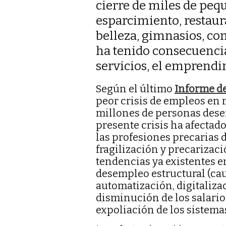
cierre de miles de peq
esparcimiento, restaur
belleza, gimnasios, com
ha tenido consecuencia
servicios, el emprendi
Según el último
Informe d
peor crisis de empleos en 
millones de personas dese
presente crisis ha afectad
las profesiones precarias
fragilización y precarizaci
tendencias ya existentes en
desempleo estructural (cau
automatización, digitalizació
disminución de los salarios
expoliación de los sistema