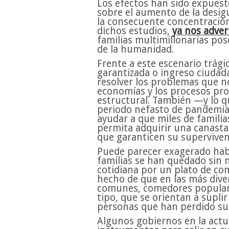
Los efectos han sido expues
sobre el aumento de la desigu
la consecuente concentración 
dichos estudios,
ya nos adver
familias multimillonarias po
de la humanidad.
Frente a este escenario trági
garantizada o ingreso ciudad
resolver los problemas que no
economías y los procesos pr
estructural. También —y lo 
periodo nefasto de pandemia—
ayudar a que miles de famili
permita adquirir una canasta 
que garanticen su superviven
Puede parecer exagerado habl
familias se han quedado sin 
cotidiana por un plato de com
hecho de que en las más diver
comunes, comedores populares
tipo, que se orientan a suplir
personas que han perdido su 
Algunos gobiernos en la actu