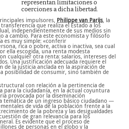
representan limitaciones o
coerciones a dicha libertad.
rincipales impulsores,
Philippe van Parijs
, la
transferencia que realiza el Estado a los
dual, independientemente de sus medios sin
o a cambio. Para este economista y filósofo
ca es muy simple: «conferir
sona, rica o pobre, activa o inactiva, sea cual
por ella escogida, una renta modesta
 cualquier otra renta: salarios, intereses del
os. Una justificación adecuada requiere el
de la justicia anclada en la aspiración de
 la posibilidad de consumir, sino también de
ructural con relación a la pertinencia de
 para la ciudadanía, en la actual coyuntura
aria provocada por la diseminación
la temática de un ingreso básico ciudadano —
mentales de vida de la población frente a la
crecimiento de la pobreza y las desigualdades
estión de gran relevancia para los
neral. Es evidente que el proceso de
llones de personas en el globo y la