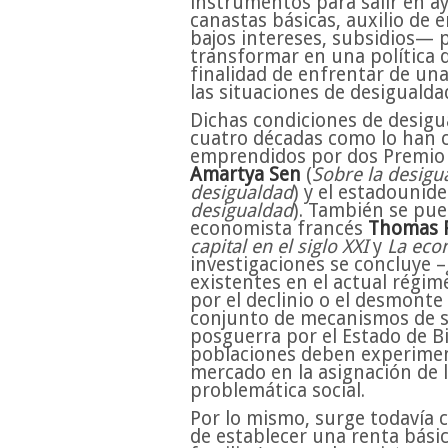
instrumentos para salir en 
canastas básicas, auxilio de
bajos intereses, subsidios— p
transformar en una política d
finalidad de enfrentar de u
las situaciones de desigualda
Dichas condiciones de desigu
cuatro décadas como lo han c
emprendidos por dos Premio 
Amartya Sen
(
Sobre la desig
desigualdad
) y el estadounid
desigualdad
). También se pue
economista francés
Thomas P
capital en el siglo XXI
y
La eco
investigaciones se concluye –
existentes en el actual régi
por el declinio o el desmonte 
conjunto de mecanismos de s
posguerra por el Estado de Bi
poblaciones deben experiment
mercado en la asignación de l
problemática social.
Por lo mismo, surge todavía 
de establecer una renta básic