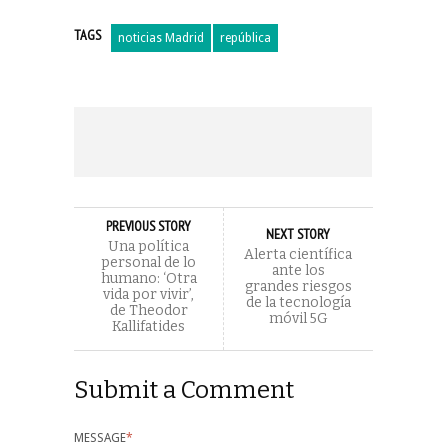
TAGS
noticias Madrid
república
PREVIOUS STORY
NEXT STORY
Una política
Alerta científica
personal de lo
ante los
humano: ‘Otra
grandes riesgos
vida por vivir’,
de la tecnología
de Theodor
móvil 5G
Kallifatides
Submit a Comment
MESSAGE
*