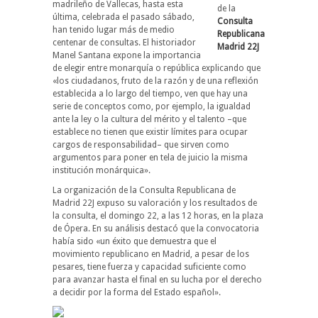
madrileño de Vallecas, hasta esta
de la
última, celebrada el pasado sábado,
Consulta
han tenido lugar más de medio
Republicana
centenar de consultas. El historiador
Madrid 22J
Manel Santana expone la importancia
de elegir entre monarquía o república explicando que
«los ciudadanos, fruto de la razón y de una reflexión
establecida a lo largo del tiempo, ven que hay una
serie de conceptos como, por ejemplo, la igualdad
ante la ley o la cultura del mérito y el talento –que
establece no tienen que existir límites para ocupar
cargos de responsabilidad– que sirven como
argumentos para poner en tela de juicio la misma
institución monárquica».
La organización de la Consulta Republicana de
Madrid 22J expuso su valoración y los resultados de
la consulta, el domingo 22, a las 12 horas, en la plaza
de Ópera. En su análisis destacó que la convocatoria
había sido «un éxito que demuestra que el
movimiento republicano en Madrid, a pesar de los
pesares, tiene fuerza y capacidad suficiente como
para avanzar hasta el final en su lucha por el derecho
a decidir por la forma del Estado español».