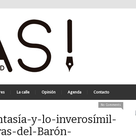
res
La calle
Opinión
Agenda
Contacto
No Comments
ntasía-y-lo-inverosímil-
ras-del-Barón-