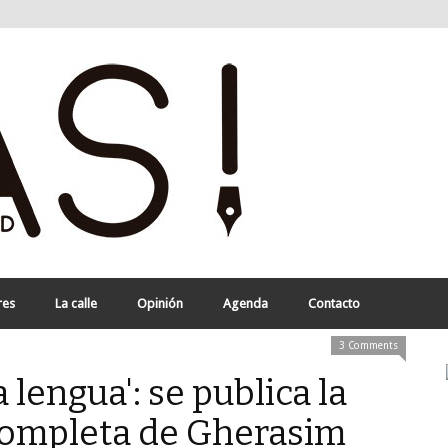
res
La calle
Opinión
Agenda
Contacto
3 Comments
 lengua': se publica la
completa de Gherasim