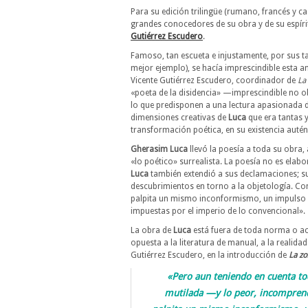
Para su edición trilingüe (rumano, francés y c
grandes conocedores de su obra y de su espíri
Gutiérrez Escudero
.
Famoso, tan escueta e injustamente, por sus ta
mejor ejemplo), se hacía imprescindible esta a
Vicente Gutiérrez Escudero, coordinador de
La
«poeta de la disidencia» —imprescindible no ob
lo que predisponen a una lectura apasionada d
dimensiones creativas de
Luca
que era tantas y
transformación poética, en su existencia autént
Gherasim Luca
llevó la poesía a toda su obra,
«lo poético» surrealista. La poesía no es elab
Luca
también extendió a sus declamaciones; su 
descubrimientos en torno a la objetología. Co
palpita un mismo inconformismo, un impulso co
impuestas por el imperio de lo convencional».
La obra de
Luca
está fuera de toda norma o aca
opuesta a la literatura de manual, a la realid
Gutiérrez Escudero, en la introducción de
La zo
«Pero aun teniendo en cuenta to
mutilada —y lo peor, incomprend