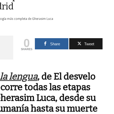
drid
0
Share
Tweet
SHARES
 la lengua
, de El desvelo
ecorre todas las etapas
Gherasim Luca, desde su
umanía hasta su muerte