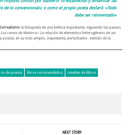
 impulso común por subvertir lo establecido y dinamitar las
io de lo convencional»; o como el propio poeta declaró: «Todo
debe ser reinventado»
Surrealismo
la búsqueda de una belleza inquietante, siguiendo las pautas
n
Los cantos de Maldoror
. La relación de elementos heterogéneos sin un
a poesía, en su más amplio, inquietante, perturbador, sentido de la
bros de poesía
libros recomendados
reseñas de libros
NEXT STORY