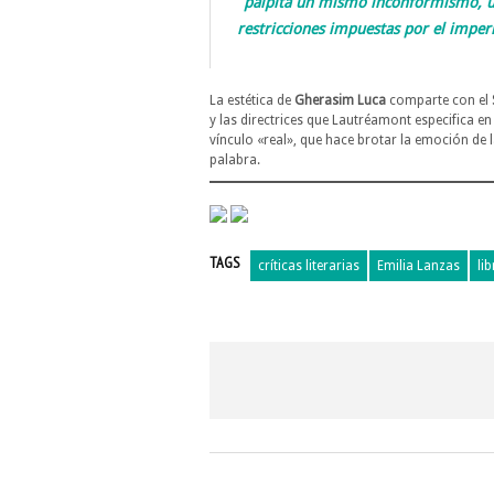
palpita un mismo inconformismo, un
restricciones impuestas por el imper
La estética de
Gherasim Luca
comparte con el
y las directrices que Lautréamont especifica e
vínculo «real», que hace brotar la emoción de l
palabra.
TAGS
críticas literarias
Emilia Lanzas
li