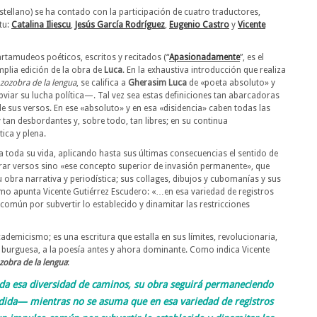
astellano) se ha contado con la participación de cuatro traductores,
tu:
Catalina Iliescu
,
Jesús García Rodríguez
,
Eugenio Castro
y
Vicente
rtamudeos poéticos, escritos y recitados (“
Apasionadamente
”, es el
mplia edición de la obra de
Luca
. En la exhaustiva introducción que realiza
 zozobra de la lengua
, se califica a
Gherasim Luca
de «poeta absoluto» y
viar su lucha política—. Tal vez sea estas definiciones tan abarcadoras
e sus versos. En ese «absoluto» y en esa «disidencia» caben todas las
 tan desbordantes y, sobre todo, tan libres; en su continua
ica y plena.
 a toda su vida, aplicando hasta sus últimas consecuencias el sentido de
orar versos sino «ese concepto superior de invasión permanente», que
obra narrativa y periodística; sus collages, dibujos y cubomanías y sus
mo apunta Vicente Gutiérrez Escudero: «…en esa variedad de registros
mún por subvertir lo establecido y dinamitar las restricciones
demicismo; es una escritura que estalla en sus límites, revolucionaria,
ad burguesa, a la poesía antes y ahora dominante. Como indica Vicente
zobra de la lengua
:
da esa diversidad de caminos, su obra seguirá permaneciendo
ida— mientras no se asuma que en esa variedad de registros