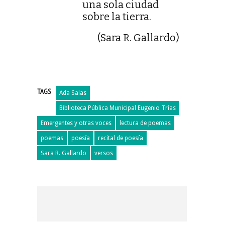
una sola ciudad
sobre la tierra.
(Sara R. Gallardo)
TAGS
Ada Salas
Biblioteca Pública Municipal Eugenio Trías
Emergentes y otras voces
lectura de poemas
poemas
poesía
recital de poesía
Sara R. Gallardo
versos