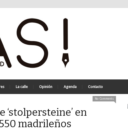
res
La calle
Opinión
Agenda
Contacto
No Comments
 ‘stolpersteine’ en
 550 madrileños