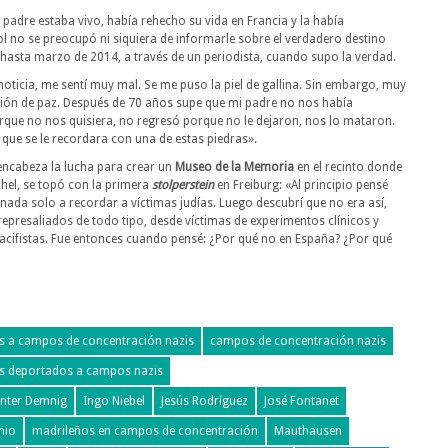
padre estaba vivo, había rehecho su vida en Francia y la había
 no se preocupó ni siquiera de informarle sobre el verdadero destino
 hasta marzo de 2014, a través de un periodista, cuando supo la verdad.
 noticia, me sentí muy mal. Se me puso la piel de gallina. Sin embargo, muy
ión de paz. Después de 70 años supe que mi padre no nos había
que no nos quisiera, no regresó porque no le dejaron, nos lo mataron.
 que se le recordara con una de estas piedras».
encabeza la lucha para crear un
Museo de la Memoria
en el recinto donde
chel, se topó con la primera
stolperstein
en Freiburg: «Al principio pensé
inada solo a recordar a víctimas judías. Luego descubrí que no era así,
epresaliados de todo tipo, desde víctimas de experimentos clínicos y
cifistas. Fue entonces cuando pensé: ¿Por qué no en España? ¿Por qué
s a campos de concentración nazis
campos de concentración nazis
s deportados a campos nazis
nter Demnig
Ingo Niebel
Jesús Rodríguez
José Fontanet
nio
madrileños en campos de concentración
Mauthausen