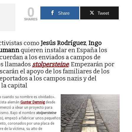
0
Share
Tweet
SHARES
ctivistas como
Jesús Rodríguez
,
Ingo
 Eumann
quieren instalar en España los
cuerdan a los enviados a campos de
os llamados
stolpersteine
. Empezarán por
carán el apoyo de los familiares de los
eportados a los campos nazis y del
la capital
a cuando su nombre es olvidado».
artista alemán
Gunter Demnig
desde
menzó a idear un proyecto para
azismo. Bajo el nombre
stolpersteine
no), empezó a fabricar unos pequeños
nto, coronados por una placa de
bre de la víctima, su año de