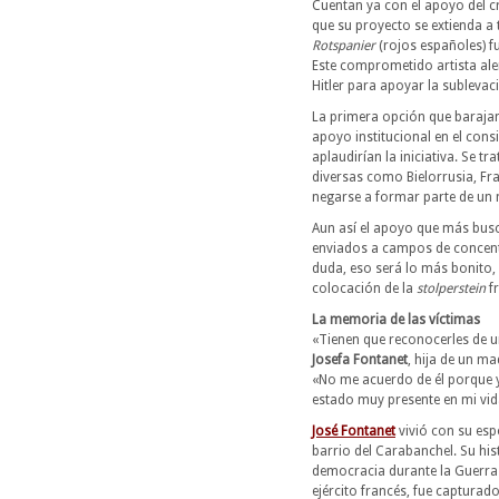
Cuentan ya con el apoyo del cr
que su proyecto se extienda a
Rotspanier
(rojos españoles) fu
Este comprometido artista ale
Hitler para apoyar la sublevac
La primera opción que barajan 
apoyo institucional en el con
aplaudirían la iniciativa. Se t
diversas como Bielorrusia, Fra
negarse a formar parte de un
Aun así el apoyo que más busc
enviados a campos de concentr
duda, eso será lo más bonito, 
colocación de la
stolperstein
fr
La memoria de las víctimas
«Tienen que reconocerles de u
Josefa Fontanet
, hija de un m
«No me acuerdo de él porque 
estado muy presente en mi vida
José Fontanet
vivió con su esp
barrio del Carabanchel. Su his
democracia durante la Guerra Civ
ejército francés, fue capturad