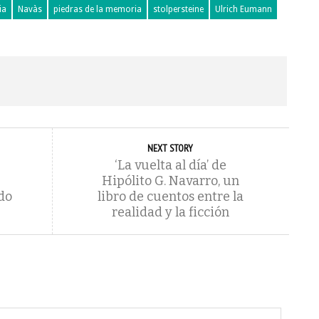
ia
Navàs
piedras de la memoria
stolpersteine
Ulrich Eumann
NEXT STORY
‘La vuelta al día’ de
Hipólito G. Navarro, un
do
libro de cuentos entre la
realidad y la ficción