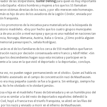
eador de las stolpersteine,
Gunter Demnig
para quien es muy importante
 toda España: «Estos hombres y mujeres a los que los SS llamaban
eron víctimas directas de los nazis, y por ello merecen este homenaje».
mán es hijo de uno de los aviadores de la Legión Cóndor, enviada por
ión franquista.
los promotores de la iniciativa para materializarla es la búsqueda de
sistorio madrileño. «Doy por hecho que los cuatro grupos municipales
rata de una acción a nivel europea y que ya es una realidad en naciones tan
ncia, Noruega, Alemania, Austria, Italia o Grecia. ¿Cómo podría alguien
 memorial paneuropeo?», señala Rodríguez.
arán es el de los familiares de los cerca de 550 madrileños que fueron
ación nazis por decisión consensuada entre Franco y Adolf Hitler: «Sin
que los descendientes hagan suya esta iniciativa y participen en la
ente a la casa en la que vivió el deportado o la deportada», concluye.
na vez, no pueden seguir permaneciendo en el olvido». Quien así habla es
adrileño asesinado en el campo de concentración nazi de Mauthausen.
yo era muy pequeña cuando se fue a la guerra. Sin embargo, siempre ha
. No le he olvidado ni le olvidaré jamás».
osa e hija en el madrileño Paseo de Extremadura y en un humilde piso del
toria es similar a la del resto de deportados españoles: defendió la
il, huyó a Francia tras el triunfo franquista, se alistó en las filas del
o por los nazis y enviado a morir en el infierno de Mauthausen.