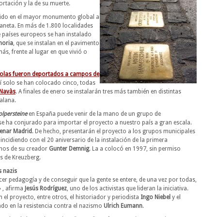
ortación y la de su muerte.
rtido en el mayor monumento global a
laneta. En más de 1.800 localidades
e países europeos se han instalado
moria
, que se instalan en el pavimento
ás, frente al lugar en que vivió o
ñolas fueron deportados a campos de
uí solo se han colocado cinco, todas
Navàs
. A finales de enero se instalarán tres más también en distintas
talana.
olpersteine
en España puede venir de la mano de un grupo de
 se ha conjurado para importar el proyecto a nuestro país a gran escala.
lenar Madrid
. De hecho, presentarán el proyecto a los grupos municipales
ncidiendo con el 20 aniversario de la instalación de la primera
anos de su creador
Gunter Demnig
. La a colocó en 1997, sin permiso
és de Kreuzberg.
 nazis
er pedagogía y de conseguir que la gente se entere, de una vez por todas,
» , afirma
Jesús Rodríguez
, uno de los activistas que lideran la iniciativa.
 el proyecto, entre otros, el historiador y periodista
Ingo Niebel
y el
ado en la resistencia contra el nazismo
Ulrich Eumann
.