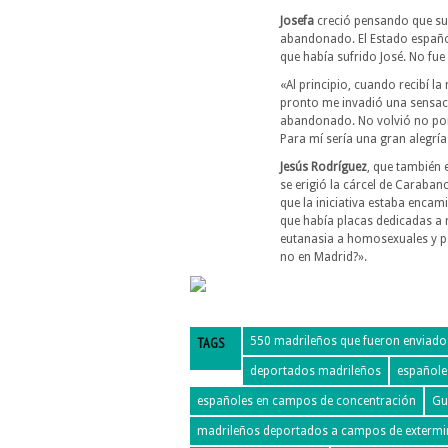
Josefa
creció pensando que su 
abandonado. El Estado español
que había sufrido José. No fue
«Al principio, cuando recibí la
pronto me invadió una sensac
abandonado. No volvió no por
Para mí sería una gran alegría
Jesús Rodríguez
, que también 
se erigió la cárcel de Caraban
que la iniciativa estaba encam
que había placas dedicadas a r
eutanasia a homosexuales y pa
no en Madrid?».
TAGS
550 madrileños que fueron enviado
deportados madrileños
españole
españoles en campos de concentración
Gu
madrileños deportados a campos de extermi