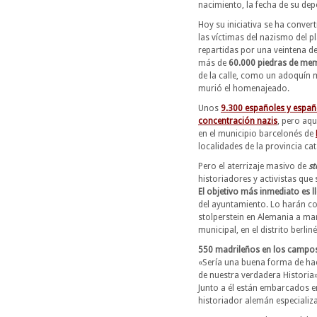
nacimiento, la fecha de su dep
Hoy su iniciativa se ha conve
las víctimas del nazismo del p
repartidas por una veintena d
más de
60.000 piedras de me
de la calle, como un adoquín m
murió el homenajeado.
Unos
9.300 españoles y espa
concentración nazis
, pero aq
en el municipio barcelonés de
localidades de la provincia ca
Pero el aterrizaje masivo de
st
historiadores y activistas que
El objetivo más inmediato es l
del ayuntamiento. Lo harán coi
stolperstein en Alemania a m
municipal, en el distrito berlin
550 madrileños en los campos
«Sería una buena forma de hac
de nuestra verdadera Historia
Junto a él están embarcados en
historiador alemán especializ