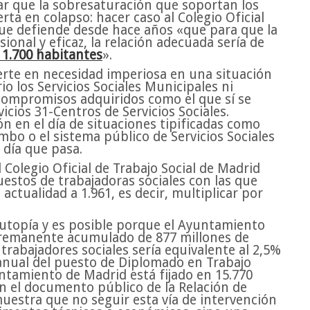
ar que la sobresaturación que soportan los
erta en colapso: hacer caso al Colegio Oficial
que defiende desde hace años «que para que la
ional y eficaz, la relación adecuada sería de
 1.700 habitantes
».
rte en necesidad imperiosa en una situación
io los Servicios Sociales Municipales ni
compromisos adquiridos como el que sí se
icios 31-Centros de Servicios Sociales.
ón en el día de situaciones tipificadas como
bo o el sistema público de Servicios Sociales
 día que pasa.
Colegio Oficial de Trabajo Social de Madrid
estos de trabajadoras sociales con las que
actualidad a 1.961, es decir, multiplicar por
utopía y es posible porque el Ayuntamiento
 remanente acumulado de 877 millones de
 trabajadores sociales sería equivalente al 2,5%
 anual del puesto de Diplomado en Trabajo
yuntamiento de Madrid está fijado en 15.770
n el documento público de la Relación de
uestra que no seguir esta vía de intervención