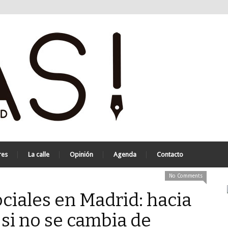
res
La calle
Opinión
Agenda
Contacto
No Comments
ociales en Madrid: hacia
, si no se cambia de