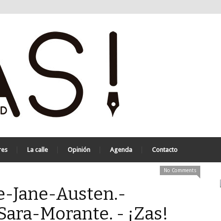
res
La calle
Opinión
Agenda
Contacto
No Comments
e-Jane-Austen.-
Sara-Morante. - ¡Zas!