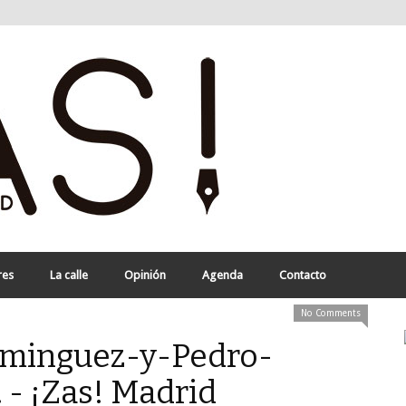
res
La calle
Opinión
Agenda
Contacto
No Comments
ominguez-y-Pedro-
 - ¡Zas! Madrid