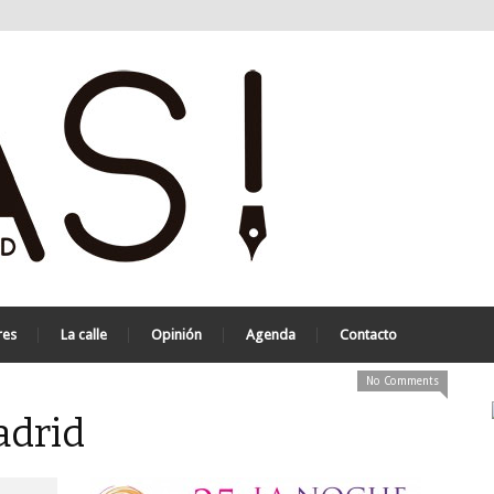
res
La calle
Opinión
Agenda
Contacto
No Comments
adrid