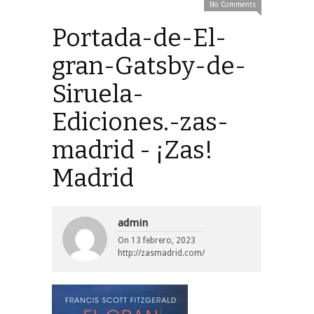
No Comments
Portada-de-El-
gran-Gatsby-de-
Siruela-
Ediciones.-zas-
madrid - ¡Zas!
Madrid
admin
On
13 febrero, 2023
http://zasmadrid.com/