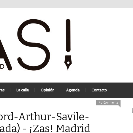
res
La calle
Opinión
Agenda
Contacto
No Comments
ord-Arthur-Savile-
da) - ¡Zas! Madrid