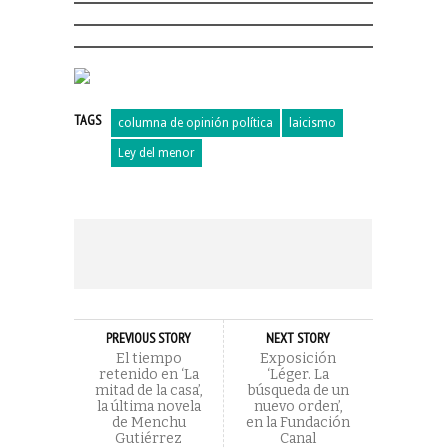
TAGS
columna de opinión política
laicismo
Ley del menor
PREVIOUS STORY
NEXT STORY
El tiempo
Exposición
retenido en ‘La
‘Léger. La
mitad de la casa’,
búsqueda de un
la última novela
nuevo orden’,
de Menchu
en la Fundación
Gutiérrez
Canal