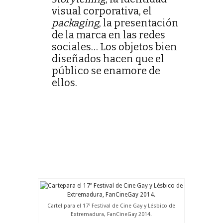
visual corporativa, el
packaging
, la presentación
de la marca en las redes
sociales… Los objetos bien
diseñados hacen que el
público se enamore de
ellos.
E
d
s
h
p
e
Cartel para el 17º Festival de Cine Gay y Lésbico de
Extremadura, FanCineGay 2014.