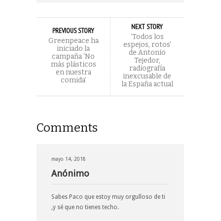
NEXT STORY
PREVIOUS STORY
‘Todos los
Greenpeace ha
espejos, rotos’
iniciado la
de Antonio
campaña ‘No
Tejedor,
más plásticos
radiografía
en nuestra
inexcusable de
comida’
la España actual
Comments
mayo 14, 2018
Anónimo
Sabes Paco que estoy muy orgulloso de ti
,y sé que no tienes techo.