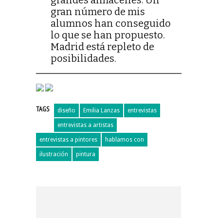
grandes almacenes. Un
gran número de mis
alumnos han conseguido
lo que se han propuesto.
Madrid está repleto de
posibilidades.
TAGS
diseño
Emilia Lanzas
entrevistas
entrevistas a artistas
entrevistas a pintores
hablamos con
ilustración
pintura