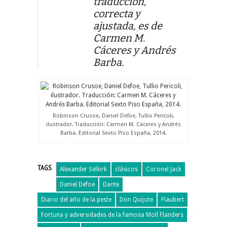
traducción,
correcta y
ajustada, es de
Carmen M.
Cáceres y Andrés
Barba.
Robinson Crusoe, Daniel Defoe, Tullio Pericoli,
ilustrador. Traducción: Carmen M. Cáceres y Andrés
Barba. Editorial Sexto Piso España, 2014.
TAGS
Alexander Selkirk
clásicos
Coronel Jack
Daniel Defoe
Dante
Diario del año de la peste
Don Quijote
Flaubert
Fortuna y adversidades de la famosa Moll Flanders