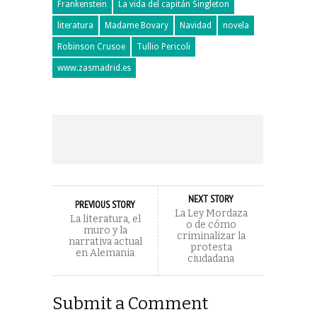
Frankenstein
La vida del capitán Singleton
literatura
Madame Bovary
Navidad
novela
Robinson Crusoe
Tullio Pericoli
www.zasmadrid.es
NEXT STORY
PREVIOUS STORY
La Ley Mordaza
La literatura, el
o de cómo
muro y la
criminalizar la
narrativa actual
protesta
en Alemania
ciudadana
Submit a Comment