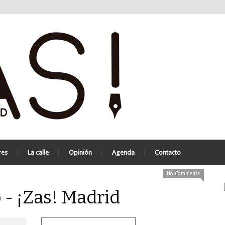
res
La calle
Opinión
Agenda
Contacto
No Comments
 - ¡Zas! Madrid