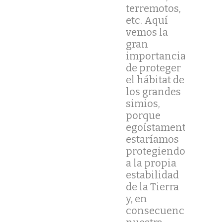
terremotos,
etc. Aquí
vemos la
gran
importancia
de proteger
el hábitat de
los grandes
simios,
porque
egoístamente
estaríamos
protegiendo
a la propia
estabilidad
de la Tierra
y, en
consecuencia,