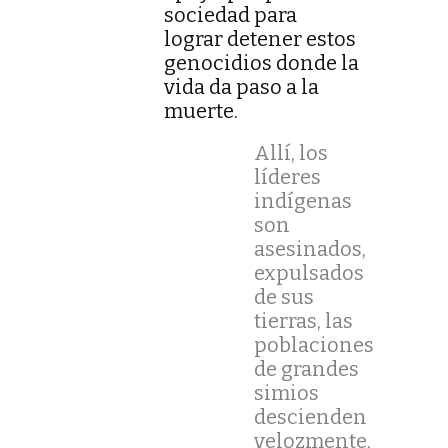
sociedad para
lograr detener estos
genocidios donde la
vida da paso a la
muerte.
Allí, los
líderes
indígenas
son
asesinados,
expulsados
de sus
tierras, las
poblaciones
de grandes
simios
descienden
velozmente,