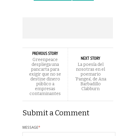
PREVIOUS STORY
NEXT STORY
Greenpeace
despliega una
La poesía del
pancarta para
nosotras en el
exigir que no se
poemario
destine dinero
‘Pangea’, de Ana
público a
Barbadillo
empresas
Clabburn
contaminantes
Submit a Comment
MESSAGE
*