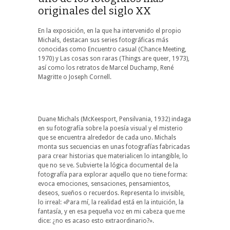
originales del siglo XX
En la exposición, en la que ha intervenido el propio
Michals, destacan sus series fotográficas más
conocidas como Encuentro casual (Chance Meeting,
1970) y Las cosas son raras (Things are queer, 1973),
así como los retratos de Marcel Duchamp, René
Magritte o Joseph Cornell.
Duane Michals (McKeesport, Pensilvania, 1932) indaga
en su fotografía sobre la poesía visual y el misterio
que se encuentra alrededor de cada uno. Michals
monta sus secuencias en unas fotografías fabricadas
para crear historias que materialicen lo intangible, lo
que no se ve. Subvierte la lógica documental de la
fotografía para explorar aquello que no tiene forma:
evoca emociones, sensaciones, pensamientos,
deseos, sueños o recuerdos. Representa lo invisible,
lo irreal: «Para mí, la realidad está en la intuición, la
fantasía, y en esa pequeña voz en mi cabeza que me
dice: ¿no es acaso esto extraordinario?».