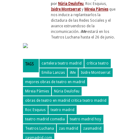
por
Núria Deulofeu
, Roc Esquius,
Isidre Montserrat
y
Mireia Pàmies
que
nos induce a replantearlos la
dictadura de las Redes Sociales y el
avance estruendoso de la
incomunicación.
iMe
estará en los
Teatros Luchana hasta el 26 de junio.
TAGS
cartelera teatro madrid
crítica teatro
Emilia Lanzas
iMe
Isidre Montserrat
mejores obras de teatro en madrid
Mireia Pàmies
Núria Deulofeu
obras de teatro en madrid critica teatro madrid
Roc Esquius
teatro madrid
teatro madrid comedia
teatro madrid hoy
Teatros Luchana
zas madrid
zasmadrid
zasmadrid.com