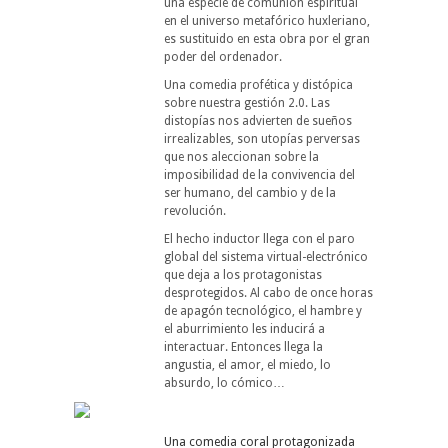
una especie de comunión espiritual
en el universo metafórico huxleriano,
es sustituido en esta obra por el gran
poder del ordenador.
Una comedia profética y distópica
sobre nuestra gestión 2.0. Las
distopías nos advierten de sueños
irrealizables, son utopías perversas
que nos aleccionan sobre la
imposibilidad de la convivencia del
ser humano, del cambio y de la
revolución.
El hecho inductor llega con el paro
global del sistema virtual-electrónico
que deja a los protagonistas
desprotegidos. Al cabo de once horas
de apagón tecnológico, el hambre y
el aburrimiento les inducirá a
interactuar. Entonces llega la
angustia, el amor, el miedo, lo
absurdo, lo cómico…
Una comedia coral protagonizada