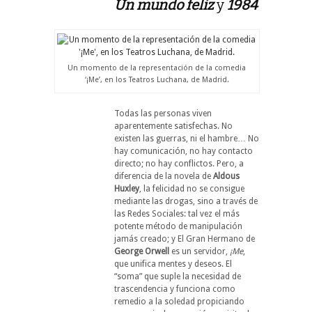
Un mundo feliz
y
198
4
Un momento de la representación de la comedia
‘¡Me’, en los Teatros Luchana, de Madrid.
Todas las personas viven
aparentemente satisfechas. No
existen las guerras, ni el hambre… No
hay comunicación, no hay contacto
directo; no hay conflictos. Pero, a
diferencia de la novela de
Aldous
Huxley
, la felicidad no se consigue
mediante las drogas, sino a través de
las Redes Sociales: tal vez el más
potente método de manipulación
jamás creado; y El Gran Hermano de
George Orwell
es un servidor,
¡Me
,
que unifica mentes y deseos. El
“soma” que suple la necesidad de
trascendencia y funciona como
remedio a la soledad propiciando