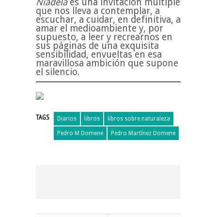
Niadela
es una invitación múltiple
que nos lleva a contemplar, a
escuchar, a cuidar, en definitiva, a
amar el medioambiente y, por
supuesto, a leer y recrearnos en
sus páginas de una exquisita
sensibilidad, envueltas en esa
maravillosa ambición que supone
el silencio.
TAGS
Diarios
libros
libros sobre naturaleza
Pedro M Domene
Pedro Martínez Domene