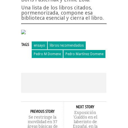
Una lista de los libros citados,
pormenorizada, compone esa
biblioteca esencial y cierra el libro.
TAGS
ensayo
libros recomendados
Pedro M Domene
Pedro Martínez Domene
NEXT STORY
PREVIOUS STORY
Exposición
Se restringe la
‘Galdós en el
movilidad en 37
laberinto de
áreas básicas de
España’, en la