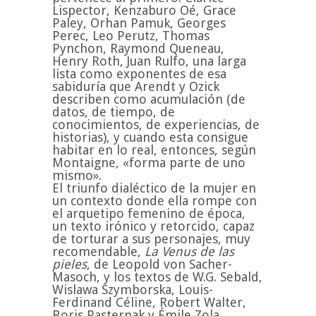
Lispector, Kenzaburo Oé, Grace
Paley, Orhan Pamuk, Georges
Perec, Leo Perutz, Thomas
Pynchon, Raymond Queneau,
Henry Roth, Juan Rulfo, una larga
lista como exponentes de esa
sabiduría que Arendt y Ozick
describen como acumulación (de
datos, de tiempo, de
conocimientos, de experiencias, de
historias), y cuando esta consigue
habitar en lo real, entonces, según
Montaigne, «forma parte de uno
mismo».
El triunfo dialéctico de la mujer en
un contexto donde ella rompe con
el arquetipo femenino de época,
un texto irónico y retorcido, capaz
de torturar a sus personajes, muy
recomendable,
La Venus de las
pieles
, de Leopold von Sacher-
Masoch, y los textos de W.G. Sebald,
Wislawa Szymborska, Louis-
Ferdinand Céline, Robert Walter,
Boris Pasternak y Émile Zola.