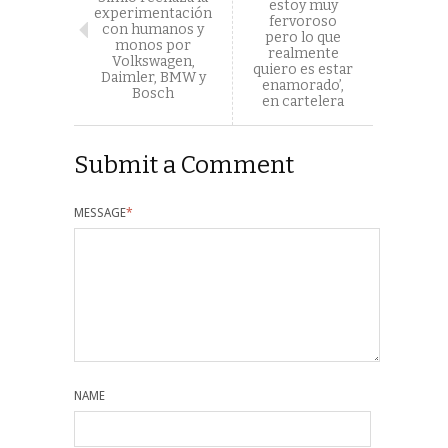
estoy muy
experimentación
fervoroso
con humanos y
pero lo que
monos por
realmente
Volkswagen,
quiero es estar
Daimler, BMW y
enamorado’,
Bosch
en cartelera
Submit a Comment
MESSAGE
*
NAME