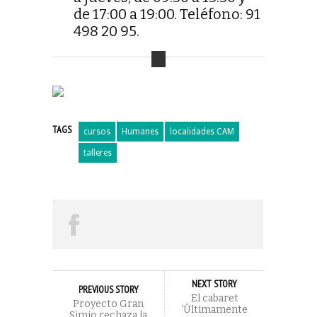
de 17:00 a 19:00. Teléfono: 91
498 20 95.
TAGS
cursos
Humanes
localidades CAM
talleres
NEXT STORY
PREVIOUS STORY
El cabaret
Proyecto Gran
‘Últimamente
Simio rechaza la