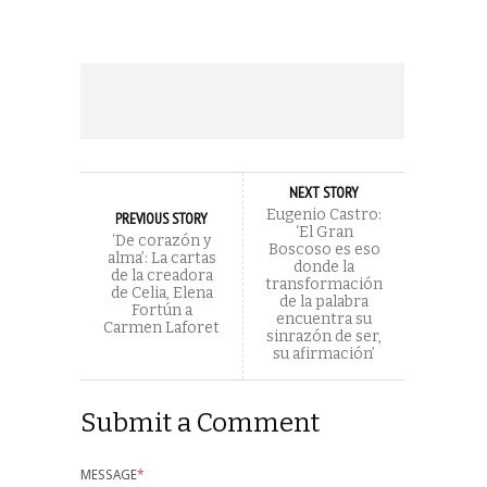
NEXT STORY
Eugenio Castro:
PREVIOUS STORY
‘El Gran
‘De corazón y
Boscoso es eso
alma’: La cartas
donde la
de la creadora
transformación
de Celia, Elena
de la palabra
Fortún a
encuentra su
Carmen Laforet
sinrazón de ser,
su afirmación’
Submit a Comment
MESSAGE
*