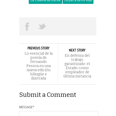
La Chienne de ma vie
La perra de mi vida
PREVIOUS STORY
NEXT STORY
Lo esencial de la
En defensa del
poesía de
trabajo
Fernando
garantizado: el
Pessoa en una
Estado como
nueva edición
empleador de
bilingüe e
última instancia
ilustrada
Submit a Comment
MESSAGE
*